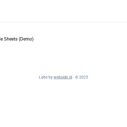
le Sheets (Demo)
Labs by
webside.id
· © 2025