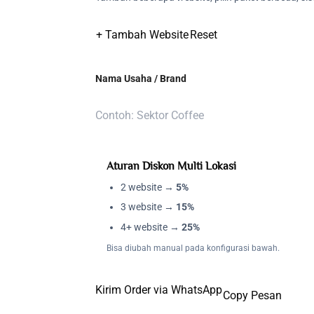
+ Tambah Website
Reset
Nama Usaha / Brand
Aturan Diskon Multi Lokasi
2 website →
5%
3 website →
15%
4+ website →
25%
Bisa diubah manual pada konfigurasi bawah.
Kirim Order via WhatsApp
Copy Pesan