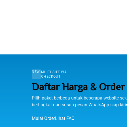
NEW
MULTI‑SITE WA
CHECKOUT
Daftar Harga & Order
Pilih paket berbeda untuk beberapa website sek
bertingkat dan susun pesan WhatsApp siap kiri
Mulai Order
Lihat FAQ