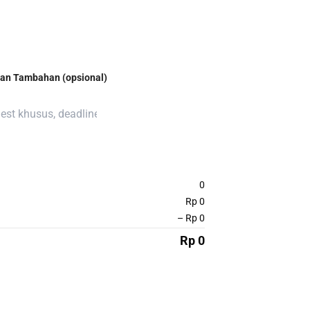
tan Tambahan (opsional)
0
Rp 0
– Rp 0
Rp 0