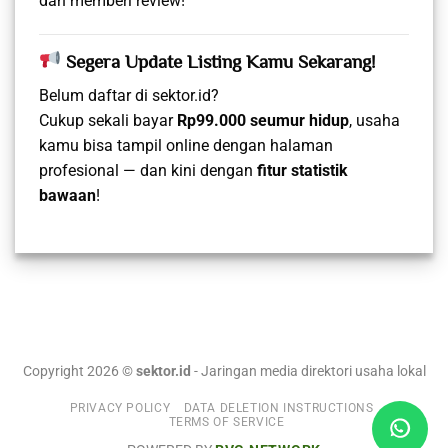
dan memberi review!
Segera Update Listing Kamu Sekarang!
Belum daftar di sektor.id?
Cukup sekali bayar
Rp99.000 seumur hidup
, usaha
kamu bisa tampil online dengan halaman
profesional — dan kini dengan
fitur statistik
bawaan
!
Copyright 2026 ©
sektor.id
- Jaringan media direktori usaha lokal
PRIVACY POLICY
DATA DELETION INSTRUCTIONS
TERMS OF SERVICE